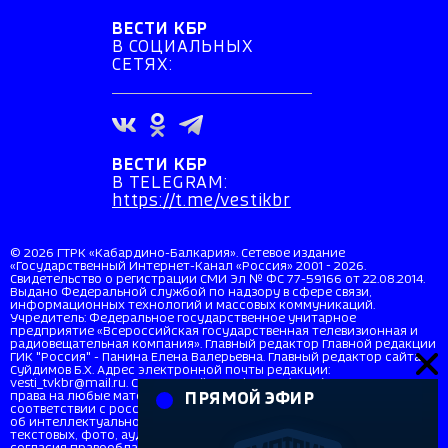
ВЕСТИ КБР
В СОЦИАЛЬНЫХ
СЕТЯХ:
ВЕСТИ КБР
В TELEGRAM:
https://t.me/vestikbr
© 2026 ГТРК «Кабардино-Балкария». Сетевое издание
«Государственный Интернет-Канал «Россия» 2001 - 2026.
Свидетельство о регистрации СМИ Эл № ФС 77-59166 от 22.08.2014.
Выдано Федеральной службой по надзору в сфере связи,
информационных технологий и массовых коммуникаций.
Учредитель: Федеральное государственное унитарное
предприятие «Всероссийская государственная телевизионная и
радиовещательная компания». Главный редактор Главной редакции
ГИК "Россия" - Панина Елена Валерьевна. Главный редактор сайта
Суйдимов Б.Х. Адрес электронной почты редакции:
vesti_tvkbr@mail.ru. Справочный телефон: +7 (8662) 40-36-33. Все
права на любые материалы, опубликованные на сайте, защищены в
ПРЯМОЙ ЭФИР
соответствии с российским и международным законодательством
об интеллектуальной собственности. Любое использование
текстовых, фото, аудио и видеоматериалов возможно только с