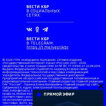
ВЕСТИ КБР
В СОЦИАЛЬНЫХ
СЕТЯХ:
ВЕСТИ КБР
В TELEGRAM:
https://t.me/vestikbr
© 2026 ГТРК «Кабардино-Балкария». Сетевое издание
«Государственный Интернет-Канал «Россия» 2001 - 2026.
Свидетельство о регистрации СМИ Эл № ФС 77-59166 от 22.08.2014.
Выдано Федеральной службой по надзору в сфере связи,
информационных технологий и массовых коммуникаций.
Учредитель: Федеральное государственное унитарное
предприятие «Всероссийская государственная телевизионная и
радиовещательная компания». Главный редактор Главной редакции
ГИК "Россия" - Панина Елена Валерьевна. Главный редактор сайта
Суйдимов Б.Х. Адрес электронной почты редакции:
vesti_tvkbr@mail.ru. Справочный телефон: +7 (8662) 40-36-33. Все
права на любые материалы, опубликованные на сайте, защищены в
ПРЯМОЙ ЭФИР
соответствии с российским и международным законодательством
об интеллектуальной собственности. Любое использование
текстовых, фото, аудио и видеоматериалов возможно только с