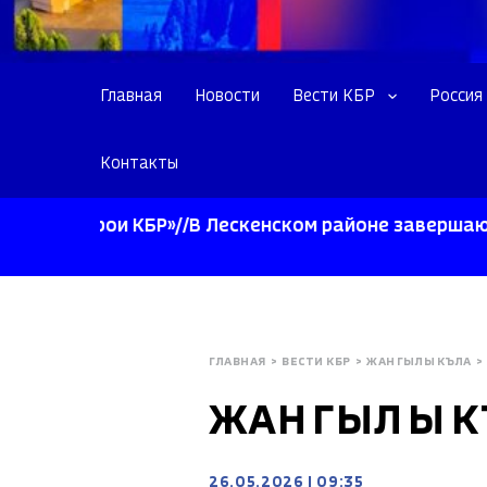
Главная
Новости
Вести КБР
Россия
Контакты
Герои КБР»//В Лескенском районе завершают уборк
ГЛАВНАЯ
>
ВЕСТИ КБР
>
ЖАНГЫЛЫКЪЛА
>
ЖАНГЫЛЫКЪЛА
26.05.2026
|
09:35