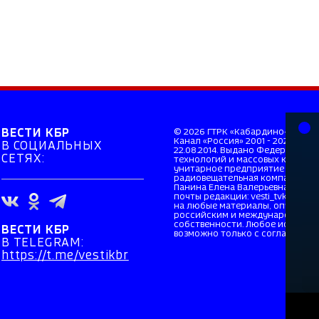
ВЕСТИ КБР
© 2026 ГТРК «Кабардино-Балкар
Канал «Россия» 2001 - 2026. Св
В СОЦИАЛЬНЫХ
22.08.2014. Выдано Федерально
СЕТЯХ:
технологий и массовых коммуни
унитарное предприятие «Всеро
радиовещательная компания». Г
Панина Елена Валерьевна. Главн
почты редакции: vesti_tvkbr@mai
на любые материалы, опубликов
российским и международным з
собственности. Любое использо
ВЕСТИ КБР
возможно только с согласия прав
В TELEGRAM:
https://t.me/vestikbr