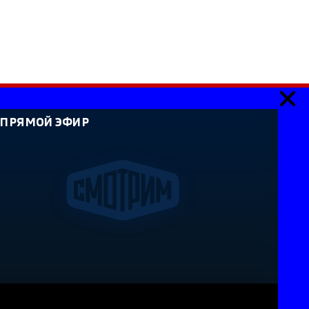
ПРЯМОЙ ЭФИР
ия». Сетевое издание «Государственный Интернет-
идетельство о регистрации СМИ Эл № ФС 77-59166 от
й службой по надзору в сфере связи, информационных
каций. Учредитель: Федеральное государственное
ссийская государственная телевизионная и
лавный редактор Главной редакции ГИК "Россия" -
ый редактор сайта Суйдимов Б.Х. Адрес электронной
l.ru. Справочный телефон: +7 (8662) 40-36-33. Все права
анные на сайте, защищены в соответствии с
аконодательством об интеллектуальной
вание текстовых, фото, аудио и видеоматериалов
ообладателя (ВГТРК). Для детей старше 16 лет (16+).