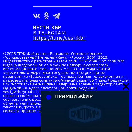
ВЕСТИ КБР
В TELEGRAM:
https://t.me/vestikbr
© 2026 ГТРК «Кабардино-Балкария». Сетевое издание
«Государственный Интернет-Канал «Россия» 2001 - 2026.
Свидетельство о регистрации СМИ Эл № ФС 77-59166 от 22.08.2014.
Выдано Федеральной службой по надзору в сфере связи,
информационных технологий и массовых коммуникаций.
Учредитель: Федеральное государственное унитарное
предприятие «Всероссийская государственная телевизионная и
радиовещательная компания». Главный редактор Главной редакции
ГИК "Россия" - Панина Елена Валерьевна. Главный редактор сайта
Суйдимов Б.Х. Адрес электронной почты редакции:
vesti_tvkbr@mail.ru. Справочный телефон: +7 (8662) 40-36-33. Все
права на любые материалы, опубликованные на сайте, защищены в
ПРЯМОЙ ЭФИР
соответствии с российским и международным законодательством
об интеллектуальной собственности. Любое использование
текстовых, фото, аудио и видеоматериалов возможно только с
согласия правообладателя (ВГТРК). Для детей старше 16 лет (16+).