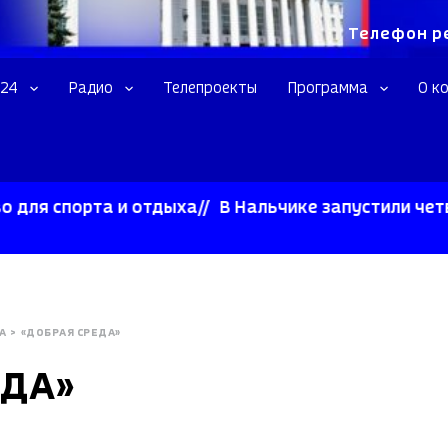
Телефон р
 24
Радио
Телепроекты
Программа
О к
порта и отдыха//
В Нальчике запустили четвертый
А
>
«ДОБРАЯ СРЕДА»
ЕДА»