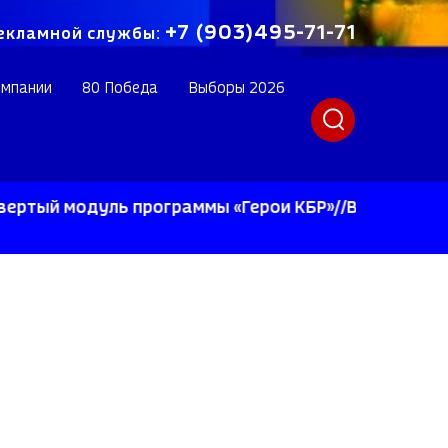
+7 (903)495-71-71
екламной службы:
омпании
80 Победа
Выборы 2026
 модуль программы «Герои КБР»//В Лескенском рай