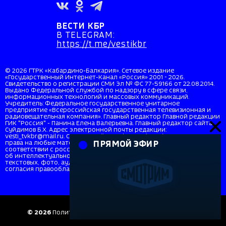
ВЕСТИ КБР
В TELEGRAM:
https://t.me/vestikbr
© 2026 ГТРК «Кабардино-Балкария». Сетевое издание
«Государственный Интернет-Канал «Россия» 2001 - 2026.
Свидетельство о регистрации СМИ Эл № ФС 77-59166 от 22.08.2014.
Выдано Федеральной службой по надзору в сфере связи,
информационных технологий и массовых коммуникаций.
Учредитель: Федеральное государственное унитарное
предприятие «Всероссийская государственная телевизионная и
радиовещательная компания». Главный редактор Главной редакции
ГИК "Россия" - Панина Елена Валерьевна. Главный редактор сайта
Суйдимов Б.Х. Адрес электронной почты редакции:
vesti_tvkbr@mail.ru. Справочный телефон: +7 (8662) 40-36-33. Все
права на любые материалы, опубликованные на сайте, защищены в
ПРЯМОЙ ЭФИР
соответствии с российским и международным законодательством
об интеллектуальной собственности. Любое использование
текстовых, фото, аудио и видеоматериалов возможно только с
согласия правообладателя (ВГТРК). Для детей старше 16 лет (16+).
© 2026
Политика в отношении персональных данных