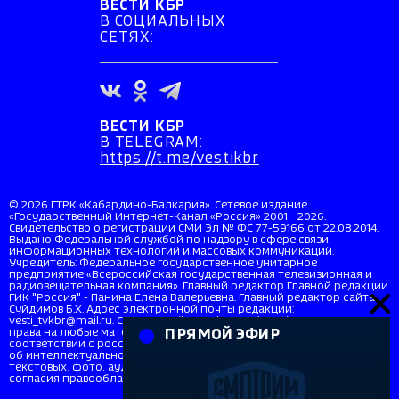
ВЕСТИ КБР
В СОЦИАЛЬНЫХ
СЕТЯХ:
ВЕСТИ КБР
В TELEGRAM:
https://t.me/vestikbr
© 2026 ГТРК «Кабардино-Балкария». Сетевое издание
«Государственный Интернет-Канал «Россия» 2001 - 2026.
Свидетельство о регистрации СМИ Эл № ФС 77-59166 от 22.08.2014.
Выдано Федеральной службой по надзору в сфере связи,
информационных технологий и массовых коммуникаций.
Учредитель: Федеральное государственное унитарное
предприятие «Всероссийская государственная телевизионная и
радиовещательная компания». Главный редактор Главной редакции
ГИК "Россия" - Панина Елена Валерьевна. Главный редактор сайта
Суйдимов Б.Х. Адрес электронной почты редакции:
vesti_tvkbr@mail.ru. Справочный телефон: +7 (8662) 40-36-33. Все
права на любые материалы, опубликованные на сайте, защищены в
ПРЯМОЙ ЭФИР
соответствии с российским и международным законодательством
об интеллектуальной собственности. Любое использование
текстовых, фото, аудио и видеоматериалов возможно только с
согласия правообладателя (ВГТРК). Для детей старше 16 лет (16+).