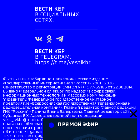
ВЕСТИ КБР
В СОЦИАЛЬНЫХ
СЕТЯХ:
ВЕСТИ КБР
В TELEGRAM:
https://t.me/vestikbr
© 2026 ГТРК «Кабардино-Балкария». Сетевое издание
«Государственный Интернет-Канал «Россия» 2001 - 2026.
Свидетельство о регистрации СМИ Эл № ФС 77-59166 от 22.08.2014.
Выдано Федеральной службой по надзору в сфере связи,
информационных технологий и массовых коммуникаций.
Учредитель: Федеральное государственное унитарное
предприятие «Всероссийская государственная телевизионная и
радиовещательная компания». Главный редактор Главной редакции
ГИК "Россия" - Панина Елена Валерьевна. Главный редактор сайта
Суйдимов Б.Х. Адрес электронной почты редакции:
vesti_tvkbr@mail.ru. Справочный телефон: +7 (8662) 40-36-33. Все
права на любые материалы, опубликованные на сайте, защищены в
ПРЯМОЙ ЭФИР
соответствии с российским и международным законодательством
об интеллектуальной собственности. Любое использование
текстовых, фото, аудио и видеоматериалов возможно только с