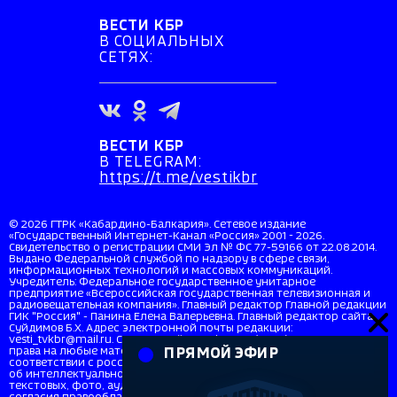
ВЕСТИ КБР
В СОЦИАЛЬНЫХ
СЕТЯХ:
ВЕСТИ КБР
В TELEGRAM:
https://t.me/vestikbr
© 2026 ГТРК «Кабардино-Балкария». Сетевое издание
«Государственный Интернет-Канал «Россия» 2001 - 2026.
Свидетельство о регистрации СМИ Эл № ФС 77-59166 от 22.08.2014.
Выдано Федеральной службой по надзору в сфере связи,
информационных технологий и массовых коммуникаций.
Учредитель: Федеральное государственное унитарное
предприятие «Всероссийская государственная телевизионная и
радиовещательная компания». Главный редактор Главной редакции
ГИК "Россия" - Панина Елена Валерьевна. Главный редактор сайта
Суйдимов Б.Х. Адрес электронной почты редакции:
vesti_tvkbr@mail.ru. Справочный телефон: +7 (8662) 40-36-33. Все
права на любые материалы, опубликованные на сайте, защищены в
ПРЯМОЙ ЭФИР
соответствии с российским и международным законодательством
об интеллектуальной собственности. Любое использование
текстовых, фото, аудио и видеоматериалов возможно только с