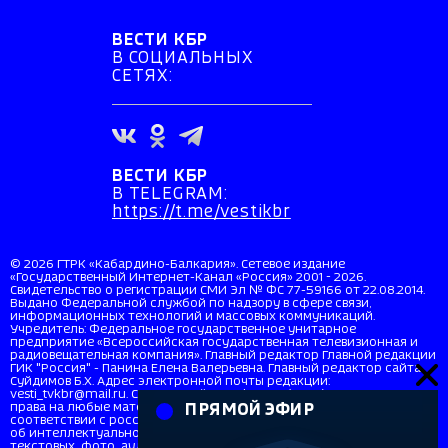
ВЕСТИ КБР
В СОЦИАЛЬНЫХ
СЕТЯХ:
ВЕСТИ КБР
В TELEGRAM:
https://t.me/vestikbr
© 2026 ГТРК «Кабардино-Балкария». Сетевое издание
«Государственный Интернет-Канал «Россия» 2001 - 2026.
Свидетельство о регистрации СМИ Эл № ФС 77-59166 от 22.08.2014.
Выдано Федеральной службой по надзору в сфере связи,
информационных технологий и массовых коммуникаций.
Учредитель: Федеральное государственное унитарное
предприятие «Всероссийская государственная телевизионная и
радиовещательная компания». Главный редактор Главной редакции
ГИК "Россия" - Панина Елена Валерьевна. Главный редактор сайта
Суйдимов Б.Х. Адрес электронной почты редакции:
vesti_tvkbr@mail.ru. Справочный телефон: +7 (8662) 40-36-33. Все
права на любые материалы, опубликованные на сайте, защищены в
ПРЯМОЙ ЭФИР
соответствии с российским и международным законодательством
об интеллектуальной собственности. Любое использование
текстовых, фото, аудио и видеоматериалов возможно только с