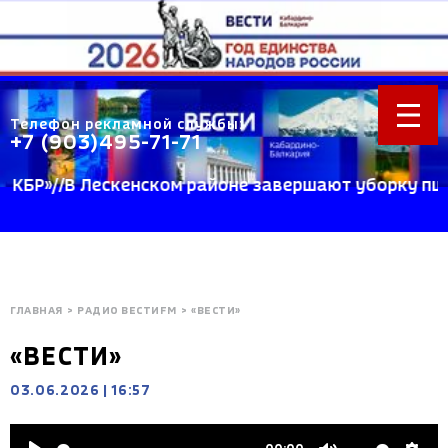
Телефон рекламной службы:
+7 (903)495-71-71
»//В Лескенском районе завершают уборку пшеницы 
ГЛАВНАЯ
>
РАДИО ВЕСТИFM
>
«ВЕСТИ»
«ВЕСТИ»
03.06.2026
|
16:57