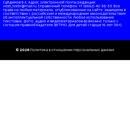
Суйдимов Б.Х. Адрес электронной почты редакции:
vesti_tvkbr@mail.ru. Справочный телефон: +7 (8662) 40-36-33. Все
права на любые материалы, опубликованные на сайте, защищены в
соответствии с российским и международным законодательством
об интеллектуальной собственности. Любое использование
текстовых, фото, аудио и видеоматериалов возможно только с
согласия правообладателя (ВГТРК). Для детей старше 16 лет (16+).
© 2026
Политика в отношении персональных данных