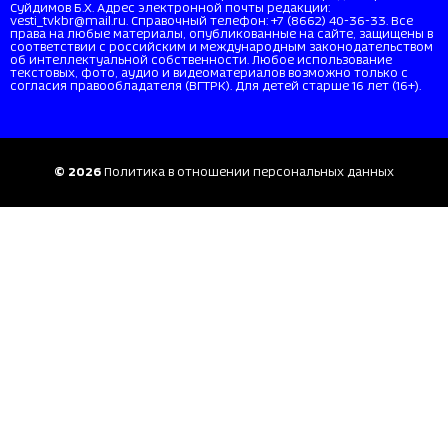
Суйдимов Б.Х. Адрес электронной почты редакции:
vesti_tvkbr@mail.ru. Справочный телефон: +7 (8662) 40-36-33. Все
права на любые материалы, опубликованные на сайте, защищены в
соответствии с российским и международным законодательством
об интеллектуальной собственности. Любое использование
текстовых, фото, аудио и видеоматериалов возможно только с
согласия правообладателя (ВГТРК). Для детей старше 16 лет (16+).
© 2026
Политика в отношении персональных данных