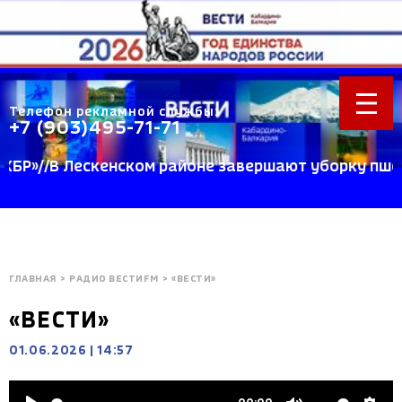
Телефон рекламной службы:
+7 (903)495-71-71
/В Лескенском районе завершают уборку пшеницы /
ГЛАВНАЯ
>
РАДИО ВЕСТИFM
>
«ВЕСТИ»
«ВЕСТИ»
01.06.2026
|
14:57